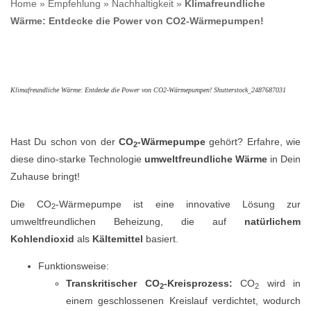
Home
»
Empfehlung
»
Nachhaltigkeit
»
Klimafreundliche
Wärme: Entdecke die Power von CO2-Wärmepumpen!
Klimafreundliche Wärme: Entdecke die Power von CO2-Wärmepumpen! Shutterstock_2487687031
Hast Du schon von der
CO
-Wärmepumpe
gehört? Erfahre, wie
2
diese dino-starke Technologie
umweltfreundliche Wärme
in Dein
Zuhause bringt!
Die CO
-Wärmepumpe ist eine innovative Lösung zur
2
umweltfreundlichen Beheizung, die auf
natürlichem
Kohlendioxid
als
Kältemittel
basiert.
Funktionsweise:
Transkritischer CO
-Kreisprozess:
CO
wird in
2
2
einem geschlossenen Kreislauf verdichtet, wodurch