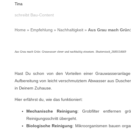
Tina
schreibt Bau-Content
Home
»
Empfehlung
»
Nachhaltigkeit
»
Aus Grau mach Grün:
Aus Grau mach Grün: Grauwasser clever und nachhaltig einsetzen. Shutterstock_2600154669
Hast Du schon von den Vorteilen einer Grauwasseranlage 
Aufbereitung von leicht verschmutztem Abwasser aus Dusche
in Deinem Zuhause.
Hier erfährst du, wie das funktioniert:
Mechanische Reinigung
: Grobfilter entfernen g
Reinigungsschritt übergeht.
Biologische Reinigung
: Mikroorganismen bauen organ