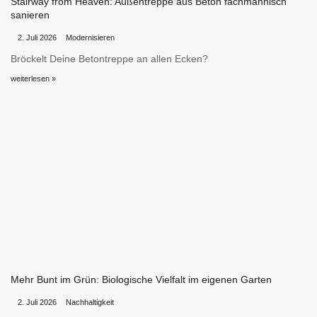
Stairway from Heaven: Außentreppe aus Beton fachmännisch
sanieren
•
•
2. Juli 2026
Modernisieren
Bröckelt Deine Betontreppe an allen Ecken?
weiterlesen »
Mehr Bunt im Grün: Biologische Vielfalt im eigenen Garten
•
•
2. Juli 2026
Nachhaltigkeit