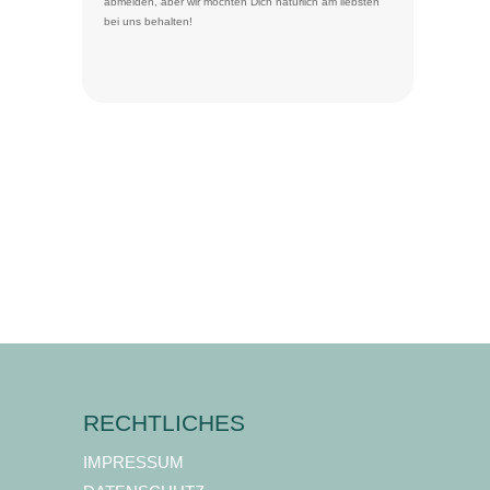
abmelden
, aber wir möchten Dich natürlich am liebsten
bei uns behalten!
RECHTLICHES
IMPRESSUM