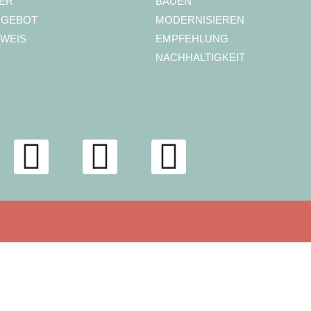
ER
BAUEN
NGEBOT
MODERNISIEREN
WEIS
EMPFEHLUNG
NACHHALTIGKEIT