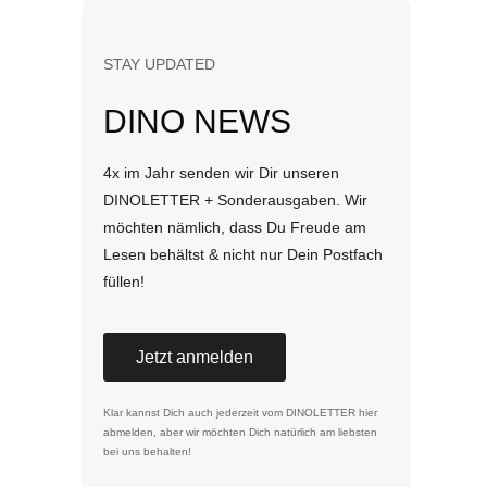
STAY UPDATED
DINO NEWS
4x im Jahr senden wir Dir unseren
DINOLETTER + Sonderausgaben. Wir
möchten nämlich, dass Du Freude am
Lesen behältst & nicht nur Dein Postfach
füllen!
Jetzt anmelden
Klar kannst Dich auch jederzeit vom DINOLETTER
hier
abmelden
, aber wir möchten Dich natürlich am liebsten
bei uns behalten!