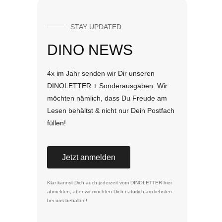
STAY UPDATED
DINO NEWS
4x im Jahr senden wir Dir unseren
DINOLETTER + Sonderausgaben. Wir
möchten nämlich, dass Du Freude am
Lesen behältst & nicht nur Dein Postfach
füllen!
Jetzt anmelden
Klar kannst Dich auch jederzeit vom DINOLETTER
hier
abmelden
, aber wir möchten Dich natürlich am liebsten
bei uns behalten!