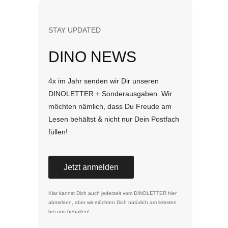
STAY UPDATED
DINO NEWS
4x im Jahr senden wir Dir unseren
DINOLETTER + Sonderausgaben. Wir
möchten nämlich, dass Du Freude am
Lesen behältst & nicht nur Dein Postfach
füllen!
Jetzt anmelden
Klar kannst Dich auch jederzeit vom DINOLETTER
hier
abmelden
, aber wir möchten Dich natürlich am liebsten
bei uns behalten!