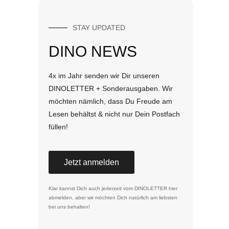
STAY UPDATED
DINO NEWS
4x im Jahr senden wir Dir unseren
DINOLETTER + Sonderausgaben. Wir
möchten nämlich, dass Du Freude am
Lesen behältst & nicht nur Dein Postfach
füllen!
Jetzt anmelden
Klar kannst Dich auch jederzeit vom DINOLETTER
hier
abmelden
, aber wir möchten Dich natürlich am liebsten
bei uns behalten!