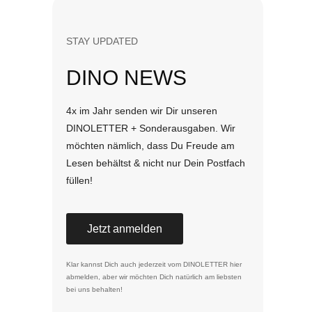
STAY UPDATED
DINO NEWS
4x im Jahr senden wir Dir unseren
DINOLETTER + Sonderausgaben. Wir
möchten nämlich, dass Du Freude am
Lesen behältst & nicht nur Dein Postfach
füllen!
Jetzt anmelden
Klar kannst Dich auch jederzeit vom DINOLETTER
hier
abmelden
, aber wir möchten Dich natürlich am liebsten
bei uns behalten!