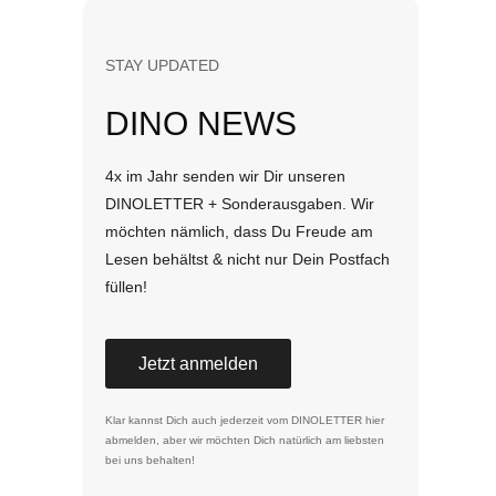
STAY UPDATED
DINO NEWS
4x im Jahr senden wir Dir unseren
DINOLETTER + Sonderausgaben. Wir
möchten nämlich, dass Du Freude am
Lesen behältst & nicht nur Dein Postfach
füllen!
Jetzt anmelden
Klar kannst Dich auch jederzeit vom DINOLETTER
hier
abmelden
, aber wir möchten Dich natürlich am liebsten
bei uns behalten!