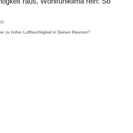
htigkeit raus, Wohlfühlklima rein: So
26
ter zu hoher Luftfeuchtigkeit in Deinen Räumen?