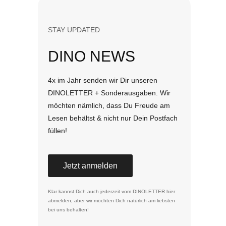
STAY UPDATED
DINO NEWS
4x im Jahr senden wir Dir unseren
DINOLETTER + Sonderausgaben. Wir
möchten nämlich, dass Du Freude am
Lesen behältst & nicht nur Dein Postfach
füllen!
Jetzt anmelden
Klar kannst Dich auch jederzeit vom DINOLETTER
hier
abmelden
, aber wir möchten Dich natürlich am liebsten
bei uns behalten!