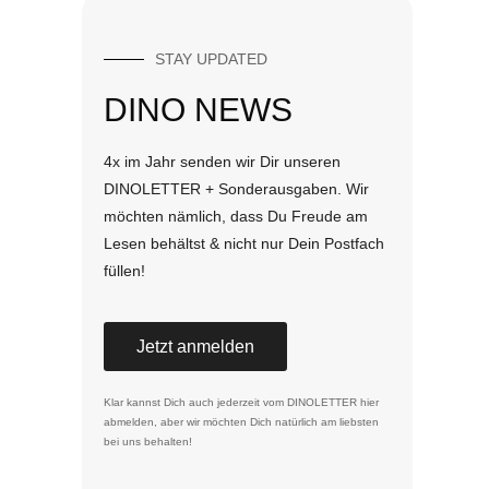
STAY UPDATED
DINO NEWS
4x im Jahr senden wir Dir unseren
DINOLETTER + Sonderausgaben. Wir
möchten nämlich, dass Du Freude am
Lesen behältst & nicht nur Dein Postfach
füllen!
Jetzt anmelden
Klar kannst Dich auch jederzeit vom DINOLETTER
hier
abmelden
, aber wir möchten Dich natürlich am liebsten
bei uns behalten!