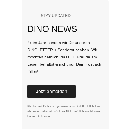
STAY UPDATED
DINO NEWS
4x im Jahr senden wir Dir unseren
DINOLETTER + Sonderausgaben. Wir
möchten nämlich, dass Du Freude am
Lesen behältst & nicht nur Dein Postfach
füllen!
Jetzt anmelden
Klar kannst Dich auch jederzeit vom DINOLETTER
hier
abmelden
, aber wir möchten Dich natürlich am liebsten
bei uns behalten!