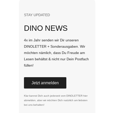
STAY UPDATED
DINO NEWS
4x im Jahr senden wir Dir unseren
DINOLETTER + Sonderausgaben. Wir
möchten nämlich, dass Du Freude am
Lesen behältst & nicht nur Dein Postfach
füllen!
Jetzt anmelden
Klar kannst Dich auch jederzeit vom DINOLETTER
hier
abmelden
, aber wir möchten Dich natürlich am liebsten
bei uns behalten!