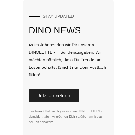
STAY UPDATED
DINO NEWS
4x im Jahr senden wir Dir unseren
DINOLETTER + Sonderausgaben. Wir
möchten nämlich, dass Du Freude am
Lesen behältst & nicht nur Dein Postfach
füllen!
Jetzt anmelden
Klar kannst Dich auch jederzeit vom DINOLETTER
hier
abmelden
, aber wir möchten Dich natürlich am liebsten
bei uns behalten!