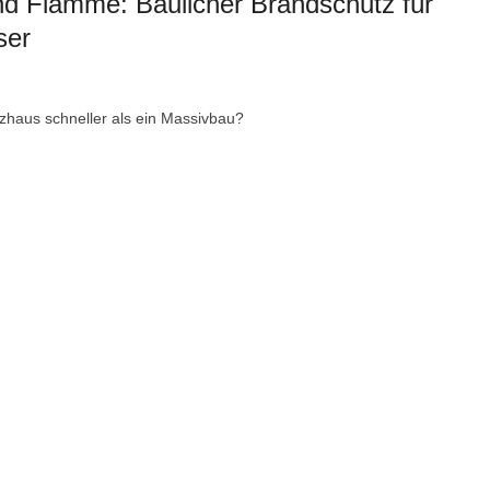
d Flamme: Baulicher Brandschutz für
ser
lzhaus schneller als ein Massivbau?