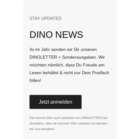
STAY UPDATED
DINO NEWS
4x im Jahr senden wir Dir unseren
DINOLETTER + Sonderausgaben. Wir
möchten nämlich, dass Du Freude am
Lesen behältst & nicht nur Dein Postfach
füllen!
Jetzt anmelden
Klar kannst Dich auch jederzeit vom DINOLETTER
hier
abmelden
, aber wir möchten Dich natürlich am liebsten
bei uns behalten!