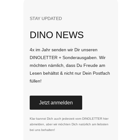
STAY UPDATED
DINO NEWS
4x im Jahr senden wir Dir unseren
DINOLETTER + Sonderausgaben. Wir
möchten nämlich, dass Du Freude am
Lesen behältst & nicht nur Dein Postfach
füllen!
Jetzt anmelden
Klar kannst Dich auch jederzeit vom DINOLETTER
hier
abmelden
, aber wir möchten Dich natürlich am liebsten
bei uns behalten!