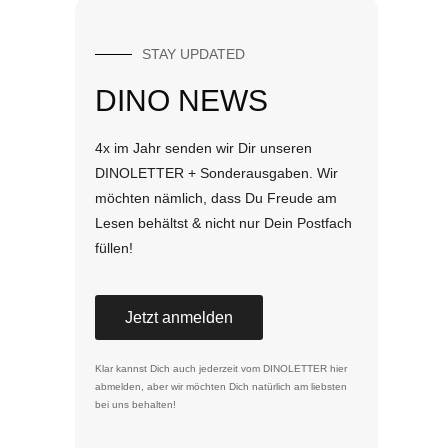
STAY UPDATED
DINO NEWS
4x im Jahr senden wir Dir unseren
DINOLETTER + Sonderausgaben. Wir
möchten nämlich, dass Du Freude am
Lesen behältst & nicht nur Dein Postfach
füllen!
Jetzt anmelden
Klar kannst Dich auch jederzeit vom DINOLETTER
hier
abmelden
, aber wir möchten Dich natürlich am liebsten
bei uns behalten!