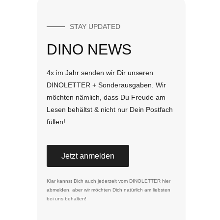
STAY UPDATED
DINO NEWS
4x im Jahr senden wir Dir unseren
DINOLETTER + Sonderausgaben. Wir
möchten nämlich, dass Du Freude am
Lesen behältst & nicht nur Dein Postfach
füllen!
Jetzt anmelden
Klar kannst Dich auch jederzeit vom DINOLETTER
hier
abmelden
, aber wir möchten Dich natürlich am liebsten
bei uns behalten!