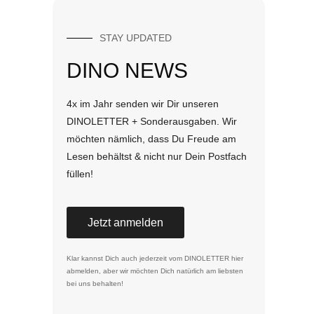
STAY UPDATED
DINO NEWS
4x im Jahr senden wir Dir unseren
DINOLETTER + Sonderausgaben. Wir
möchten nämlich, dass Du Freude am
Lesen behältst & nicht nur Dein Postfach
füllen!
Jetzt anmelden
Klar kannst Dich auch jederzeit vom DINOLETTER
hier
abmelden
, aber wir möchten Dich natürlich am liebsten
bei uns behalten!