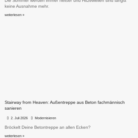
Die Sommer werden immer heißer und Hitzewellen sind längst
keine Ausnahme mehr.
weiterlesen »
Stairway from Heaven: Außentreppe aus Beton fachmännisch
sanieren
•
•
2. Juli 2026
Modernisieren
Bröckelt Deine Betontreppe an allen Ecken?
weiterlesen »