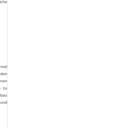
eiche
rmel
nden
inen
n zu
nbau
 und