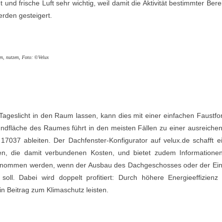
t und frische Luft sehr wichtig, weil damit die Aktivität bestimmter Ber
rden gesteigert.
ten, nutzen, Foto: ©Velux
ageslicht in den Raum lassen, kann dies mit einer einfachen Faustfo
undfläche des Raumes führt in den meisten Fällen zu einer ausreiche
 17037 ableiten. Der Dachfenster-Konfigurator auf velux.de schafft e
en, die damit verbundenen Kosten, und bietet zudem Informatione
 genommen werden, wenn der Ausbau des Dachgeschosses oder der Ei
 soll. Dabei wird doppelt profitiert: Durch höhere Energieeffizienz
n Beitrag zum Klimaschutz leisten.