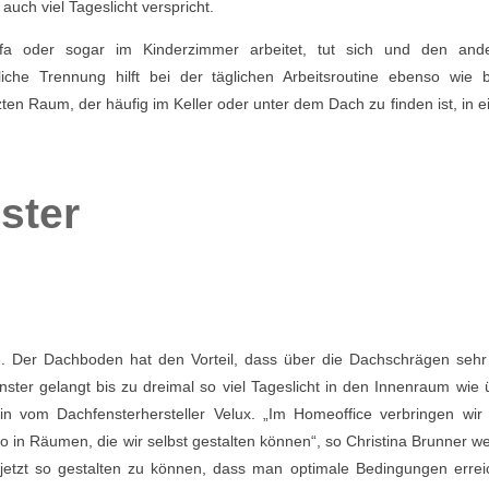
uch viel Tageslicht verspricht.
ofa oder sogar im Kinderzimmer arbeitet, tut sich und den and
iche Trennung hilft bei der täglichen Arbeitsroutine ebenso wie 
zten Raum, der häufig im Keller oder unter dem Dach zu finden ist, in e
ster
. Der Dachboden hat den Vorteil, dass über die Dachschrägen sehr 
ter gelangt bis zu dreimal so viel Tageslicht in den Innenraum wie 
rtin vom Dachfensterhersteller Velux. „Im Homeoffice verbringen wir
o in Räumen, die wir selbst gestalten können“, so Christina Brunner wei
 jetzt so gestalten zu können, dass man optimale Bedingungen erreic