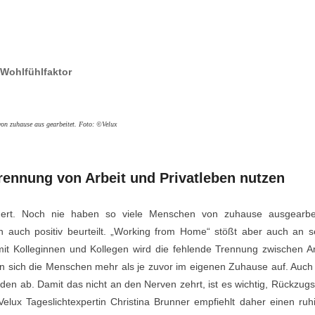
 Wohlfühlfaktor
on zuhause aus gearbeitet. Foto: ©Velux
ennung von Arbeit und Privatleben nutzen
dert. Noch nie haben so viele Menschen von zuhause ausgearbei
en auch positiv beurteilt. „Working from Home“ stößt aber auch an s
t Kolleginnen und Kollegen wird die fehlende Trennung zwischen Ar
en sich die Menschen mehr als je zuvor im eigenen Zuhause auf. Auch
den ab. Damit das nicht an den Nerven zehrt, ist es wichtig, Rückzugs
lux Tageslichtexpertin Christina Brunner empfiehlt daher einen ruh