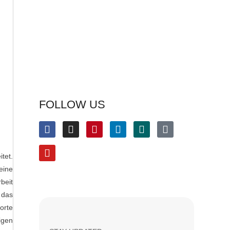
FOLLOW US
tet.
eine
beit
 das
orte
igen