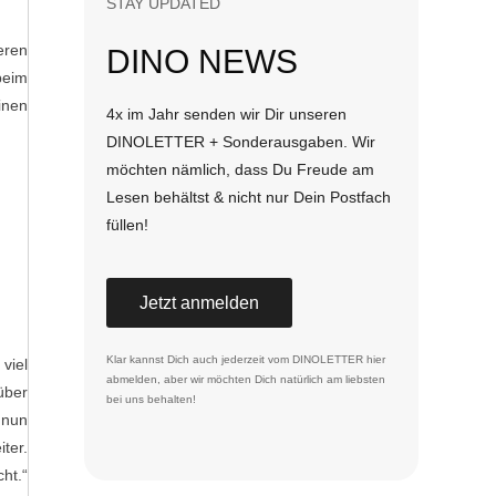
STAY UPDATED
eren
DINO NEWS
beim
inen
4x im Jahr senden wir Dir unseren
DINOLETTER + Sonderausgaben. Wir
möchten nämlich, dass Du Freude am
Lesen behältst & nicht nur Dein Postfach
füllen!
Jetzt anmelden
Klar kannst Dich auch jederzeit vom DINOLETTER
hier
viel
abmelden
, aber wir möchten Dich natürlich am liebsten
über
bei uns behalten!
 nun
ter.
ht.“