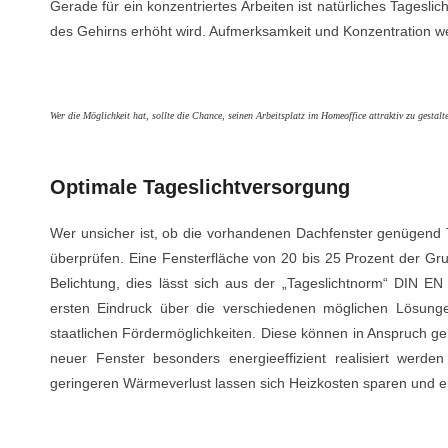
Gerade für ein konzentriertes Arbeiten ist natürliches Tageslich
des Gehirns erhöht wird. Aufmerksamkeit und Konzentration we
Wer die Möglichkeit hat, sollte die Chance, seinen Arbeitsplatz im Homeoffice attraktiv zu gestal
Optimale Tageslichtversorgung
Wer unsicher ist, ob die vorhandenen Dachfenster genügend T
überprüfen. Eine Fensterfläche von 20 bis 25 Prozent der Gr
Belichtung, dies lässt sich aus der „Tageslichtnorm“ DIN EN
ersten Eindruck über die verschiedenen möglichen Lösung
staatlichen Fördermöglichkeiten. Diese können in Anspruch
neuer Fenster besonders energieeffizient realisiert werden
geringeren Wärmeverlust lassen sich Heizkosten sparen und ei