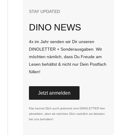
STAY UPDATED
DINO NEWS
4x im Jahr senden wir Dir unseren
DINOLETTER + Sonderausgaben. Wir
möchten nämlich, dass Du Freude am
Lesen behältst & nicht nur Dein Postfach
füllen!
Jetzt anmelden
Klar kannst Dich auch jederzeit vom DINOLETTER
hier
abmelden
, aber wir möchten Dich natürlich am liebsten
bei uns behalten!