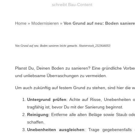
schreibt Bau-Content
Home
»
Modernisieren
»
Von Grund auf neu: Boden saniere
Von Grund auf neu: Boden sanieren leicht gemacht. Shutterstock_2323646053
Planst Du, Deinen Boden zu sanieren? Eine gründliche Vorbere
und unliebsame Überraschungen zu vermeiden.
Um auch zukünftig auf festem Grund zu stehen, sind hier die wic
Untergrund prüfen
: Achte auf Risse, Unebenheiten o
tragfähig ist, bevor Du mit der Sanierung beginnst.
Reinigung
: Entferne alle alten Beläge sowie Staub o
schaffen.
Unebenheiten ausgleichen
: Trage gegebenenfall