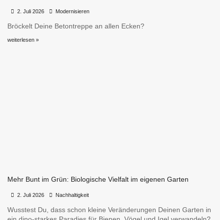
•
•
2. Juli 2026
Modernisieren
Bröckelt Deine Betontreppe an allen Ecken?
weiterlesen »
Mehr Bunt im Grün: Biologische Vielfalt im eigenen Garten
•
•
2. Juli 2026
Nachhaltigkeit
Wusstest Du, dass schon kleine Veränderungen Deinen Garten in
ein dino-starkes Paradies für Bienen, Vögel und Igel verwandeln?