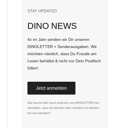
STAY UPDATED
DINO NEWS
4x im Jahr senden wir Dir unseren
DINOLETTER + Sonderausgaben. Wir
möchten nämlich, dass Du Freude am
Lesen behältst & nicht nur Dein Postfach
füllen!
Jetzt anmelden
Klar kannst Dich auch jederzeit vom DINOLETTER
hier
abmelden
, aber wir möchten Dich natürlich am liebsten
bei uns behalten!