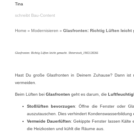
Tina
schreibt Bau-Content
Home
»
Modernisieren
»
Glasfronten: Richtig Lüften leich
Glasfronten: Richtig Lüften leicht gemacht. Shtterstock_1902128266
Hast Du große Glasfronten in Deinem Zuhause? Dann ist ri
vermeiden.
Beim Lüften bei
Glasfronten
geht es darum, die
Luftfeuchtig
Stoßlüften bevorzugen
: Öffne die Fenster oder Gla
auszutauschen. Dies verhindert Kondenswasserbildung ef
Vermeide Dauerlüften
: Gekippte Fenster lassen Kälte 
die Heizkosten und kühlt die Räume aus.