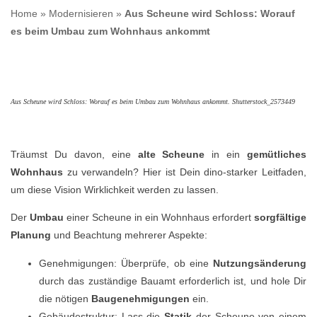
Home
»
Modernisieren
»
Aus Scheune wird Schloss: Worauf
es beim Umbau zum Wohnhaus ankommt
Aus Scheune wird Schloss: Worauf es beim Umbau zum Wohnhaus ankommt. Shutterstock_2573449
Träumst Du davon, eine
alte Scheune
in ein
gemütliches
Wohnhaus
zu verwandeln? Hier ist Dein dino-starker Leitfaden,
um diese Vision Wirklichkeit werden zu lassen.
Der
Umbau
einer Scheune in ein Wohnhaus erfordert
sorgfältige
Planung
und Beachtung mehrerer Aspekte:
Genehmigungen: Überprüfe, ob eine
Nutzungsänderung
durch das zuständige Bauamt erforderlich ist, und hole Dir
die nötigen
Baugenehmigungen
ein.
Gebäudestruktur: Lass die
Statik
der Scheune von einem