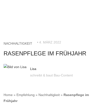
• 4. MÄRZ 2022
NACHHALTIGKEIT
RASENPFLEGE IM FRÜHJAHR
Lisa
schreibt & baut Bau-Content
Home
»
Empfehlung
»
Nachhaltigkeit
»
Rasenpflege im
Frühjahr