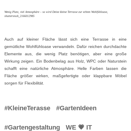
Wenig Platz, viel Atmosphäre – so wird Deine kleine Terrasse zur echten Wohlfühloase,
shutterstock_2166012985
Auch auf kleiner Fläche lässt sich eine Terrasse in eine
gemütliche Wohlfühloase verwandeln. Dafür reichen durchdachte
Elemente aus, die wenig Platz benötigen, aber eine große
Wirkung zeigen. Ein Bodenbelag aus Holz, WPC oder Naturstein
schafft eine natürliche Atmosphäre. Helle Farben lassen die
Fläche größer wirken, maßgefertigte oder klappbare Möbel
sorgen für Flexibilität.
#KleineTerasse
#GartenIdeen
#Gartengestaltung
WE 💗 IT