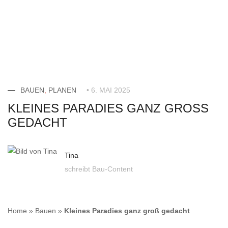
BAUEN
,
PLANEN
• 6. MAI 2025
KLEINES PARADIES GANZ GROSS G
EDACHT
Tina
schreibt Bau-Content
Home
»
Bauen
»
Kleines Paradies ganz groß gedacht