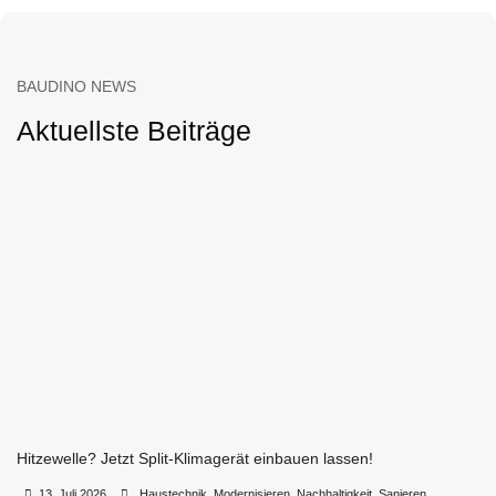
BAUDINO NEWS
Aktuellste Beiträge
Hitzewelle? Jetzt Split-Klimagerät einbauen lassen!
•
•
13. Juli 2026
Haustechnik
,
Modernisieren
,
Nachhaltigkeit
,
Sanieren